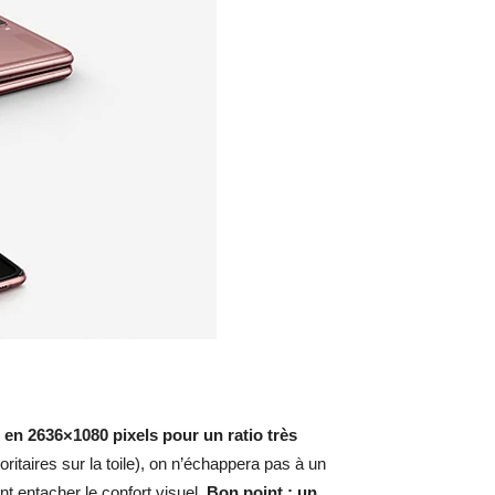
en 2636×1080 pixels pour un ratio très
ritaires sur la toile), on n’échappera pas à un
nt entacher le confort visuel.
Bon point : un