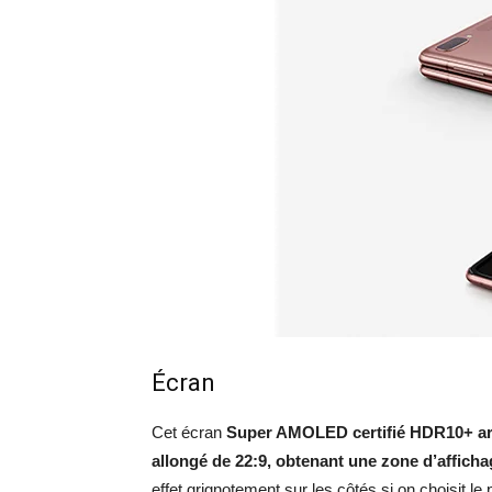
Écran
Cet écran
Super AMOLED certifié HDR10+ arbo
allongé de 22:9, obtenant une zone d’afficha
effet grignotement sur les côtés si on choisit le