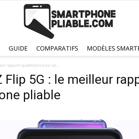
GUIDE
COMPARATIFS
MODÈLES SMARTP
Smartphone
eur rapport qualité/prix pour un...
lip 5G : le meilleur rapp
one pliable
Pliable