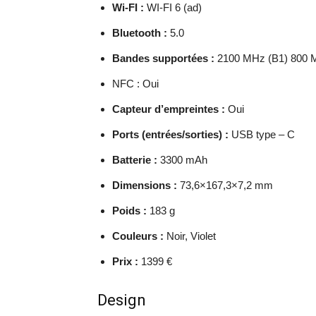
Wi-FI :
WI-FI 6 (ad)
Bluetooth :
5.0
Bandes supportées :
2100 MHz (B1) 800 M
NFC : Oui
Capteur d’empreintes :
Oui
Ports (entrées/sorties) :
USB type – C
Batterie :
3300 mAh
Dimensions :
73,6×167,3×7,2 mm
Poids :
183 g
Couleurs :
Noir, Violet
Prix :
1399 €
Design