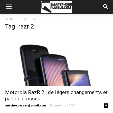
Accueil
Tags
Razr 2
Tag: razr 2
Motorola RazR 2 : de légers changements et
pas de grosses...
antoine.vargas@gmail.com
-
22 septembre 2020
0